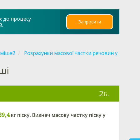
х до процесу
Запросити
й.
умішей
Розрахунки масової частки речовин у
ші
2
Б.
29,4
кг піску.
Визнач
масову частку піску у