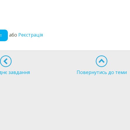
або
Реєстрація
т
днє завдання
Повернутись до теми