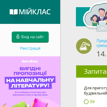
Вхід на сайт
Пред
суміш
Реєстрація
14.
Запита
Для пригот
будівельній
59