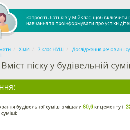
Запросіть батьків у МійКлас, щоб включити ї
навчання та проінформувати про успіхи діте
мети
Хімія
7 клас НУШ
Дослідження речовин і с
і
Вміст піску у будівельній сумі
ння:
80,6
2
ування будівельної суміші змішали
кг цементу і
 суміші
: