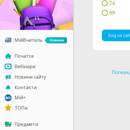
74
89
Вхід на сай
МійВчитель
Початок
Вебінари
Попере
Новини сайту
Контакти
Мій+
ТОПи
Предмети