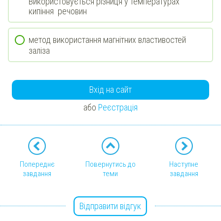
Використовується різниця у температурах
кипіння речовин
метод використання магнітних властивостей
заліза
Вхід на сайт
або
Реєстрація
Попереднє
Повернутись до
Наступне
завдання
теми
завдання
Відправити відгук