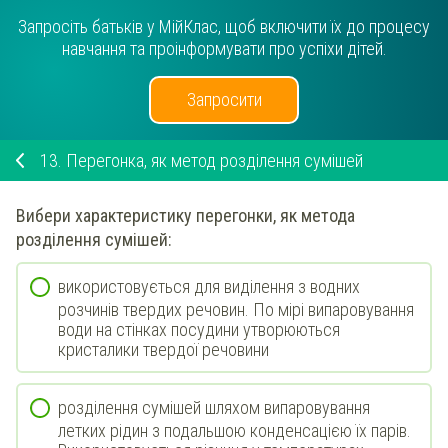
Запросіть батьків у МійКлас, щоб включити їх до процесу
навчання та проінформувати про успіхи дітей.
Запросити
13.
Перегонка, як метод розділення сумішей
Вибери
характеристику
перегонки
, як метода
розділення сумішей:
використовується для виділення з водних
розчинів твердих речовин. По мірі випаровування
води на стінках посудини утворюються
кристалики твердої речовини
розділення сумішей шляхом випаровування
летких рідин з подальшою конденсацією їх парів.