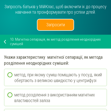
Запросіть батьків у МійКлас, щоб включити їх до процесу
навчання та проінформувати про успіхи дітей.
Запросити
10.
Магнітна сепарація, як метод розділення неоднорідних
сумішей
Укажи
характеристику
магнітної сепарації
, як метода
розділення неоднорідних сумішей:
метод, при якому суміш поміщають у посуд, який
обертають з великою швидкістю у центрифузі
метод розділення з використанням магнітних
властивостей заліза