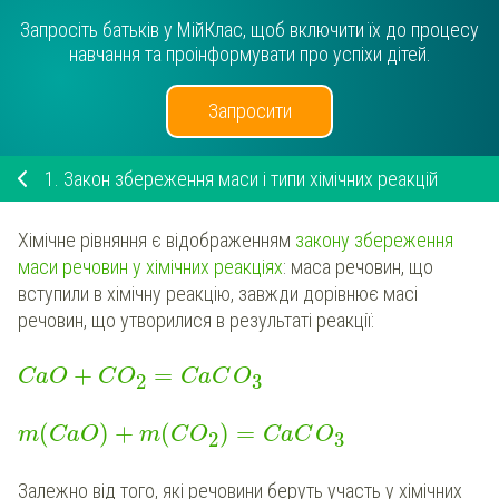
Запросіть батьків у МійКлас, щоб включити їх до процесу
навчання та проінформувати про успіхи дітей.
Запросити
1.
Закон збереження маси і типи хімічних реакцій
Хімічне рівняння є відображенням
закону збереження
маси речовин у хімічних реакціях
: маса речовин, що
вступили в хімічну реакцію, завжди дорівнює масі
речовин, що утворилися в результаті реакції:
+
=
CaO
C
O
CaC
O
2
3
(
)
+
(
)
=
m
CaO
m
C
O
CaC
O
2
3
Залежно від того, які речовини беруть участь у хімічних