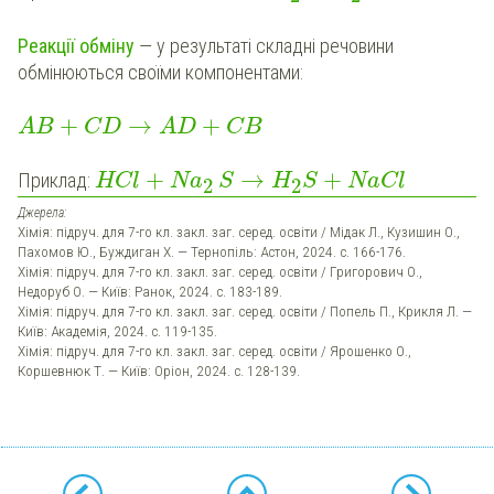
Реакції обміну
— у результаті складні речовини
обмінюються своїми компонентами:
+
→
+
AB
CD
AD
CB
+
→
+
Приклад:
HCl
Na
S
H
S
NaCl
2
2
Джерела:
Хімія: підруч. для 7-го кл. закл. заг. серед. освіти / Мідак Л., Кузишин О.,
Пахомов Ю., Буждиган Х. — Тернопіль: Астон, 2024. с. 166-176.
Хімія: підруч. для 7-го кл. закл. заг. серед. освіти / Григорович О.,
Недоруб О. — Київ: Ранок, 2024. с. 183-189.
Хімія: підруч. для 7-го кл. закл. заг. серед. освіти / Попель П., Крикля Л. —
Київ: Академія, 2024. с. 119-135.
Хімія: підруч. для 7-го кл. закл. заг. серед. освіти / Ярошенко О.,
Коршевнюк Т. — Київ: Оріон, 2024. с. 128-139.