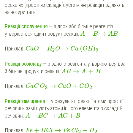
реакціях (прості чи складні), усі хімічні реакції поділяють
на чотири типи.
Реакції сполучення
— з двох або більше реагентів
+
→
утворюється один продукт реакції:
A
B
AB
+
→
(
)
Приклад:
CaO
H
O
Ca
OH
2
2
Реакції розкладу
— з одного реагента утворюються два
→
+
й більше продукти реакції:
AB
A
B
→
+
Приклад:
CaC
O
CaO
C
O
3
2
Реакції заміщення
— у результаті реакції атоми простої
речовини заміщують атоми іншого елемента в складній
+
→
+
речовині:
A
BC
AC
B
+
→
+
Приклад:
Fe
HCl
Fe
Cl
H
2
2