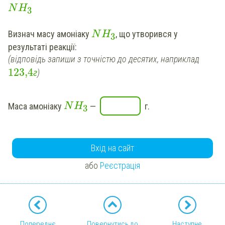
N
H
3
Визнач
масу амоніаку
, що утворився у
N
H
3
результаті реакції:
(відповідь запиши з точністю до десятих, наприклад
123,4
г
)
Маса амоніаку
—
г.
N
H
3
Вхід на сайт
або
Реєстрація
Попереднє
Повернутись до
Наступне