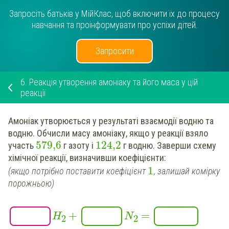
Запросіть батьків у МійКлас, щоб включити їх до процесу
навчання та проінформувати про успіхи дітей.
Запросити
6.
Реакція утворення амоніаку та його маса у цій
реакції
Амоніак утворюється у результаті взаємодії
водню
та
водню. Обчисли масу амоніаку, якщо у реакції взяло
579,6
124,2
участь
г азоту і
г водню.
Заверши
схему
хімічної реакції
,
визначивши
коефіцієнти:
1
(якщо потрібно поставити коефіцієнт
, залишай комірку
порожньою)
+
=
H
N
2
2