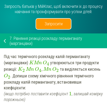
Запросіть батьків у МійКлас, щоб включити їх до процесу
навчання та проінформувати про успіхи дітей.
Запросити
7.
Рівняння реакції розкладу перманганату
(марганцівки)
Під час термічного розкладу калій перманганату
(марганцівки)
утворюються три продукти
KMn
O
4
реакції:
,
та виділяється кисень
K
Mn
O
Mn
O
2
2
4
.
Допиши
схему хімічного рівняння термічного
O
2
розкладу калій перманганату
,
встановивши
коефіцієнти:
1
(якщо потрібно поставити коефіцієнт
, залишай комірку
порожньою)