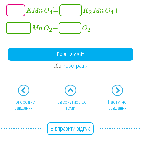
°
t
=
+
KMn
O
K
Mn
O
2
4
4
+
Mn
O
O
2
2
Вхід на сайт
або
Реєстрація
Попереднє
Повернутись до
Наступне
завдання
теми
завдання
Відправити відгук