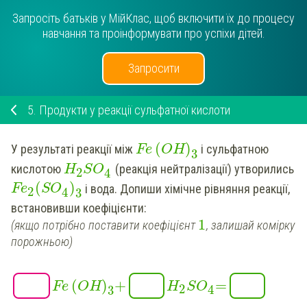
Запросіть батьків у МійКлас, щоб включити їх до процесу
навчання та проінформувати про успіхи дітей.
Запросити
5.
Продукти у реакції сульфатної кислоти
(
)
У результаті реакції між
і сульфатною
Fe
OH
3
кислотою
(реакція нейтралізації) утворились
H
S
O
2
4
(
)
і вода.
Допиши
хімічне рівняння реакції
,
Fe
S
O
2
4
3
встановивши
коефіцієнти:
1
(якщо потрібно поставити коефіцієнт
, залишай комірку
порожньою)
(
)
+
=
Fe
OH
H
S
O
2
4
3