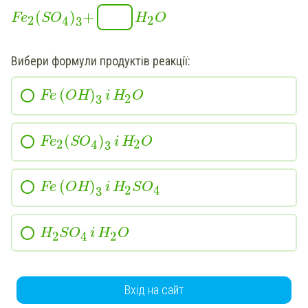
(
)
+
Fe
S
O
H
O
2
2
4
3
Вибери формули продуктів реакції:
(
)
Fe
OH
i
H
O
2
3
(
)
Fe
S
O
i
H
O
2
2
4
3
(
)
Fe
OH
i
H
S
O
2
4
3
H
S
O
i
H
O
2
2
4
Вхід на сайт