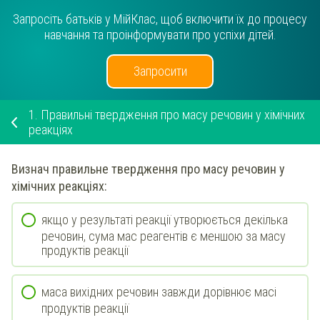
Запросіть батьків у МійКлас, щоб включити їх до процесу
навчання та проінформувати про успіхи дітей.
Запросити
1.
Правильні твердження про масу речовин у хімічних
реакціях
Визнач
правильне твердження про масу речовин у
хімічних реакціях:
якщо у результаті реакції утворюється декілька
речовин, сума мас реагентів є меншою за масу
продуктів реакції
маса вихідних речовин завжди дорівнює масі
продуктів реакції