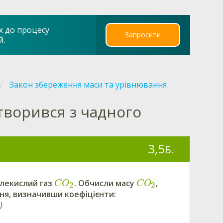
х до процесу
Запросити
й.
Закон збереження маси та урівнювання
творився з чадного
3,5
Б.
глекислий газ
.
Обчисли
масу
,
C
O
C
O
2
2
ня, визначивши коефіцієнти:
)