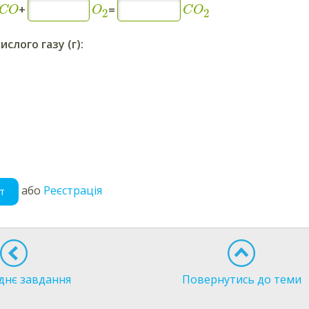
+
=
CO
O
C
O
2
2
слого газу (г):
або
Реєстрація
т
днє завдання
Повернутись до теми