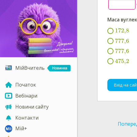
Маса вуглеки
172,8
777,6
777,6
475,2
МійВчитель
Початок
Вхід на сай
Вебінари
Новини сайту
Контакти
Попере
Мій+