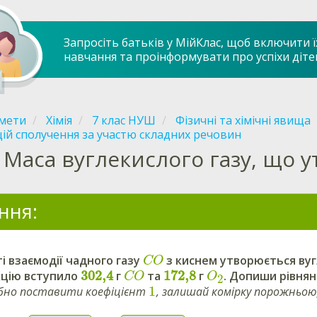
Запросіть батьків у МійКлас, щоб включити ї
навчання та проінформувати про успіхи діте
мети
Хімія
7 клас НУШ
Фізичні та хімічні явища
ій сполучення за участю складних речовин
Маса вуглекислого газу, що у
ння:
і взаємодії чадного газу
з киснем утворюється ву
CO
302,4
172,8
кцію вступило
г
та
г
. Допиши рівнян
CO
O
2
1
бно поставити коефіцієнт
, залишай комірку порожньою