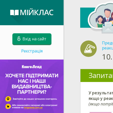
Вхід на сайт
Пред
реакц
Реєстрація
10.
Запита
У результат
якщо у реа
(якщо потрі