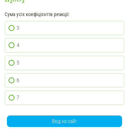
2
3
Сума усіх коефіцієнтів реакції:
3
4
5
6
7
Вхід на сайт