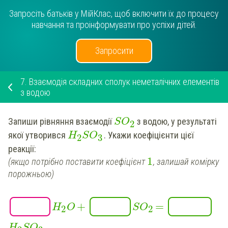
Запросіть батьків у МійКлас, щоб включити їх до процесу
навчання та проінформувати про успіхи дітей.
Запросити
7.
Взаємодія складних сполук неметалічних елементів
з водою
Запиши
рівняння
взаємодії
з водою, у результаті
S
O
2
якої утворився
.
Укажи
коефіцієнти цієї
H
S
O
2
3
реакції:
1
(якщо потрібно поставити коефіцієнт
, залишай комірку
порожньою)
+
=
H
O
S
O
2
2
H
S
O