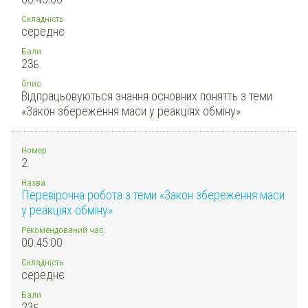
Складність
середнє
Бали
23
Б.
Опис
Відпрацьовуються знання основних понятть з теми
«Закон збереження маси у реакціях обміну».
Номер
2.
Назва
Перевірочна робота з теми «Закон збереження маси
у реакціях обміну»
Рекомендований час:
00:45:00
Складність
середнє
Бали
23
Б.