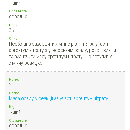
Інший
Складність
середнє
Бали
3
Б.
Опис
Необхідно завершити хімічне рівняння за участі
аргентум нітрату з утворенням осаду, розставивши
та визначити масу аргентум нітрату, що вступив у
хімічну реакцію.
Номер
2.
Назва
Маса осаду у реакції за участі аргентум нітрату
Вид
Інший
Складність
середнє