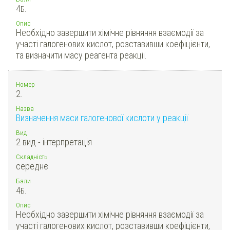
4
Б.
Опис
Необхідно завершити хімічне рівняння взаємодії за
участі галогенових кислот, розставивши коефіцієнти,
та визначити масу реагента реакції.
Номер
2.
Назва
Визначення маси галогенової кислоти у реакції
Вид
2 вид - інтерпретація
Складність
середнє
Бали
4
Б.
Опис
Необхідно завершити хімічне рівняння взаємодії за
участі галогенових кислот, розставивши коефіцієнти,