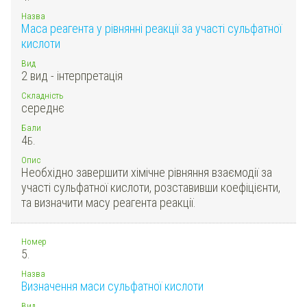
Назва
Маса реагента у рівнянні реакції за участі сульфатної
кислоти
Вид
2 вид - інтерпретація
Складність
середнє
Бали
4
Б.
Опис
Необхідно завершити хімічне рівняння взаємодії за
участі сульфатної кислоти, розставивши коефіцієнти,
та визначити масу реагента реакції.
Номер
5.
Назва
Визначення маси сульфатної кислоти
Вид