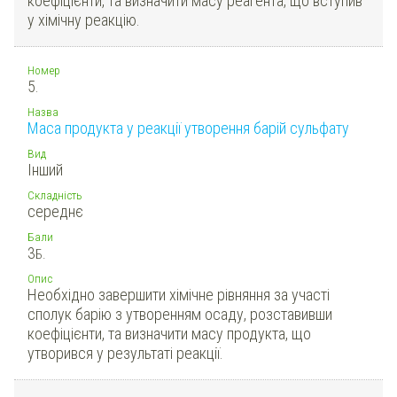
коефіцієнти, та визначити масу реагента, що вступив
у хімічну реакцію.
Номер
5.
Назва
Маса продукта у реакції утворення барій сульфату
Вид
Інший
Складність
середнє
Бали
3
Б.
Опис
Необхідно завершити хімічне рівняння за участі
сполук барію з утворенням осаду, розставивши
коефіцієнти, та визначити масу продукта, що
утворився у результаті реакції.