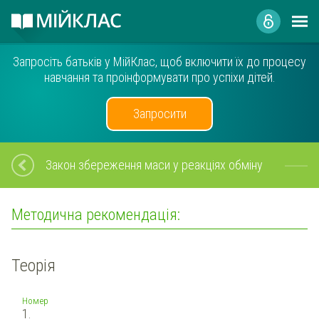
Запросіть батьків у МійКлас, щоб включити їх до процесу
навчання та проінформувати про успіхи дітей.
Запросити
Закон збереження маси у реакціях обміну
Методична рекомендація:
Теорія
Номер
1.