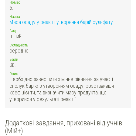
Номер
6.
Назва
Маса осаду у реакції утворення барій сульфату
Вид
Інший
Складність
середнє
Бали
3
Б.
Опис
Необхідно завершити хімічне рівняння за участі
сполук барію з утворенням осаду, розставивши
коефіцієнти, та визначити масу продукта, що
утворився у результаті реакції.
Додаткові завдання, приховані від учнів
(Мій+)