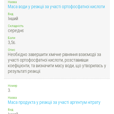
Назва
Маса води у реакції за участі ортофосфатної кислоти
Вид
Інший
Складність
середнє
Бали
3,5
Б.
Опис
Необхідно завершити хімічне рівняння взаємодії за
участі ортофосфатної кислоти, розставивши
коефіцієнти, та визначити масу води, що утворилась у
результаті реакції.
Номер
3.
Назва
Маса продукта у реакції за участі аргентум нітрату
Вид