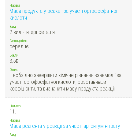
Назва
Маса продукта у реакції за участі ортофосфатної
кислоти
Вид
2 вид - інтерпретація
Складність
середнє
Бали
3,5
Б.
Опис
Необхідно завершити хімічне рівняння взаємодії за
участі ортофосфатної кислоти, розставивши
коефіцієнти, та визначити масу продукта реакції.
Номер
11.
Назва
Маса реагента у реакції за участі аргентум нітрату
Вид