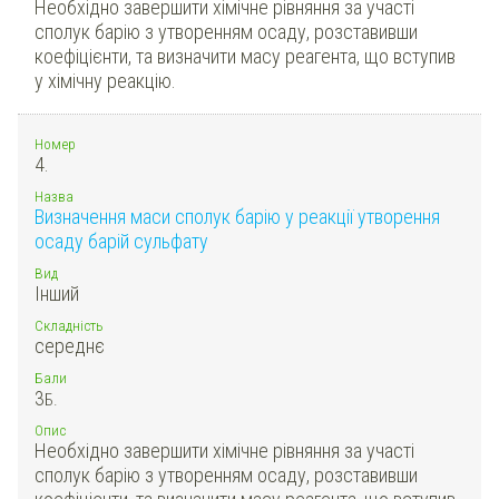
Необхідно завершити хімічне рівняння за участі
сполук барію з утворенням осаду, розставивши
коефіцієнти, та визначити масу реагента, що вступив
у хімічну реакцію.
Номер
4.
Назва
Визначення маси сполук барію у реакції утворення
осаду барій сульфату
Вид
Інший
Складність
середнє
Бали
3
Б.
Опис
Необхідно завершити хімічне рівняння за участі
сполук барію з утворенням осаду, розставивши