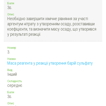
Бали
3
Б.
Опис
Необхідно завершити хімічне рівняння за участі
аргентум нітрату з утворенням осаду, розставивши
коефіцієнти, та визначити масу осаду, що утворився
у результаті реакції.
Номер
3.
Назва
Маса реагента у реакції утворення барій сульфату
Вид
Інший
Складність
середнє
Бали
3
Б.
Опис