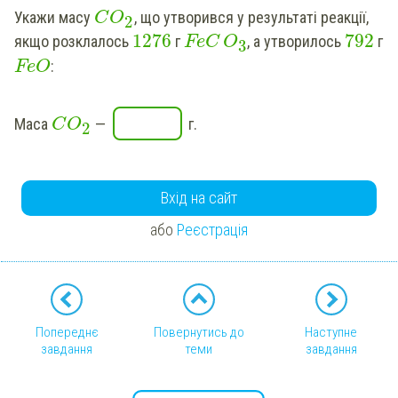
Укажи
масу
, що утворився у результаті реакції,
C
O
2
1276
792
якщо розклалось
г
, а утворилось
г
FeC
O
3
:
FeO
Маса
—
г.
C
O
2
Вхід на сайт
або
Реєстрація
Попереднє
Повернутись до
Наступне
завдання
теми
завдання