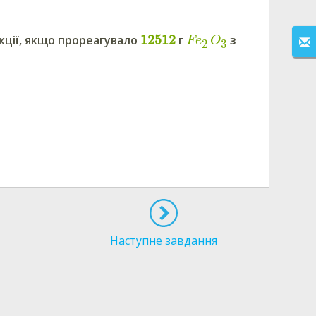
12512
акції, якщо прореагувало
г
з
Fe
O
3
2
Наступне завдання