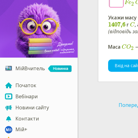
Fe
2
Укажи
масу 
1407,6
г
,
C
(відповідь 
Маса
C
O
2
Вхід на сай
МійВчитель
Початок
Вебінари
Попере
Новини сайту
Контакти
Мій+