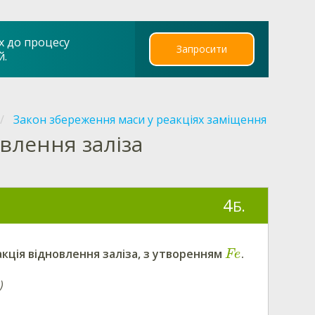
х до процесу
Запросити
й.
Закон збереження маси у реакціях заміщення
овлення заліза
4
Б.
кція відновлення заліза, з утворенням
.
Fe
)