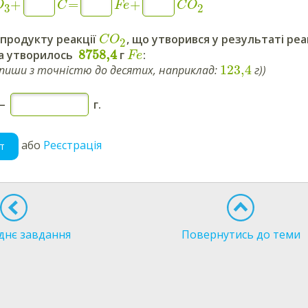
+
=
+
O
C
Fe
C
O
3
2
продукту реакції
, що утворився у результаті ре
C
O
2
8758,4
 а утворилось
г
:
Fe
123,4
запиши з точністю до десятих, наприклад:
г))
—
г.
або
Реєстрація
т
днє завдання
Повернутись до теми