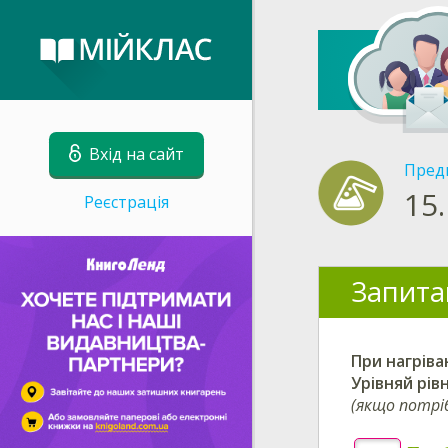
Вхід на сайт
Пред
15.
Реєстрація
Запита
При нагрів
Урівняй
рівн
(якщо потрі