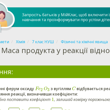
Запросіть батьків у МійКлас, щоб включити ї
навчання та проінформувати про успіхи діте
мети
Хімія
7 клас НУШ
Фізичні та хімічні явища
Маса продукта у реакції відн
ння:
анні ферум оксиду
з
вугіллям
відбувається реа
Fe
O
C
3
2
яння реакції,
визначивши
коефіцієнти:
1
бно поставити коефіцієнт
, залишай комірку порожньою