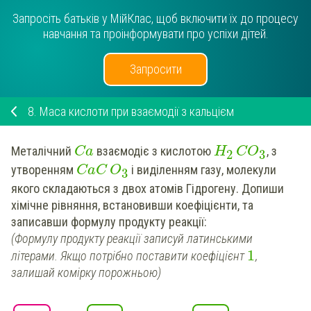
Запросіть батьків у МійКлас, щоб включити їх до процесу
навчання та проінформувати про успіхи дітей.
Запросити
8.
Маса кислоти при взаємодії з кальцієм
Металічний
взаємодіє з кислотою
, з
Ca
H
CO
2
3
утворенням
і виділенням газу, молекули
CaC
O
3
якого складаються з двох атомів Гідрогену.
Допиши
хімічне рівняння
,
встановивши
коефіцієнти, та
записавши формулу продукту реакції:
(Формулу продукту реакції записуй латинськими
1
літерами. Якщо потрібно поставити коефіцієнт
,
залишай комірку порожньою)