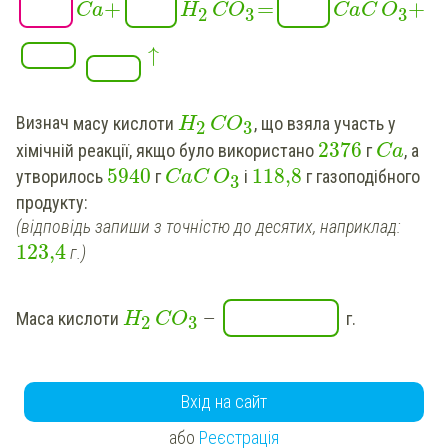
+
=
+
Ca
H
CO
CaC
O
2
3
3
↑
Визнач
масу кислоти
, що взяла участь у
H
CO
2
3
2376
хімічній реакції, якщо було використано
г
, а
Ca
5940
118,8
утворилось
г
і
г газоподібного
CaC
O
3
продукту:
(відповідь запиши з точністю до десятих, наприклад:
123,4
г.)
Маса кислоти
—
г.
H
CO
2
3
Вхід на сайт
або
Реєстрація