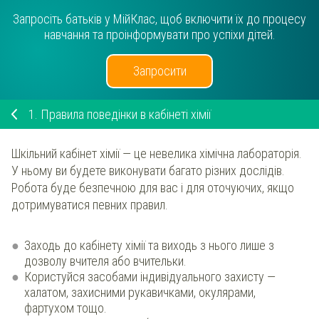
Запросіть батьків у МійКлас, щоб включити їх до процесу
навчання та проінформувати про успіхи дітей.
Запросити
1.
Правила поведінки в кабінеті хімії
Шкільний кабінет хімії — це невелика хімічна лабораторія.
У ньому ви будете виконувати багато різних дослідів.
Робота буде безпечною для вас і для оточуючих, якщо
дотримуватися певних правил.
Заходь до кабінету хімії та виходь з нього лише з
дозволу вчителя або вчительки.
Користуйся засобами індивідуального захисту —
халатом, захисними рукавичками, окулярами,
фартухом тощо.