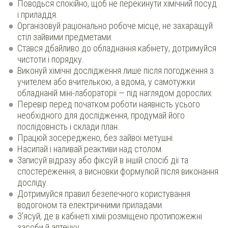
Поводься спокійно, щоб не перекинути хімічний посуд
і приладдя.
Організовуй раціонально робоче місце, не захаращуй
стіл зайвими предметами.
Стався дбайливо до обладнання кабінету, дотримуйся
чистоти і порядку.
Виконуй хімічні дослідження лише після погодження з
учителем або вчителькою, а вдома, у самотужки
обладнаній міні-лабораторії — під наглядом дорослих.
Перевір перед початком роботи наявність усього
необхідного для дослідження, продумай його
послідовність і склади план.
Працюй зосереджено, без зайвої метушні.
Насипай і наливай реактиви над столом.
Записуй відразу або фіксуй в іншій спосіб дії та
спостереження, а висновки формулюй після виконання
досліду.
Дотримуйся правил безепечного користування
водогоном та електричними приладами.
З'ясуй, де в кабінеті хімії розміщено протипожежні
засоби й аптечку.