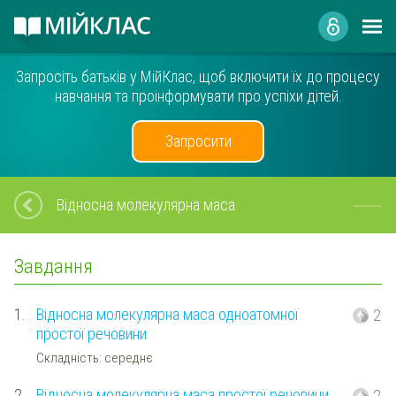
Запросіть батьків у МійКлас, щоб включити їх до процесу
навчання та проінформувати про успіхи дітей.
Запросити
Відносна молекулярна маса
Завдання
1.
Відносна молекулярна маса одноатомної
2
простої речовини
Складність: середнє
2.
Відносна молекулярна маса простої речовини
2