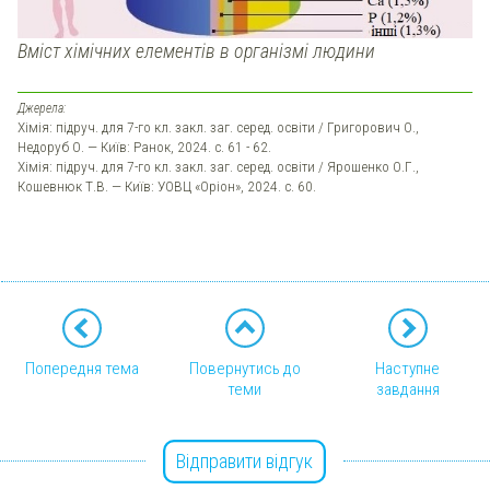
Вміст хімічних елементів в організмі людини
Джерела:
Хімія: підруч. для 7-го кл. закл. заг. серед. освіти / Григорович О.,
Недоруб О. — Київ: Ранок, 2024. с. 61 - 62.
Хімія: підруч. для 7-го кл. закл. заг. серед. освіти / Ярошенко О.Г.,
Кошевнюк Т.В. — Київ: УОВЦ «Оріон», 2024. с. 60.
Попередня тема
Повернутись до
Наступне
теми
завдання
Відправити відгук