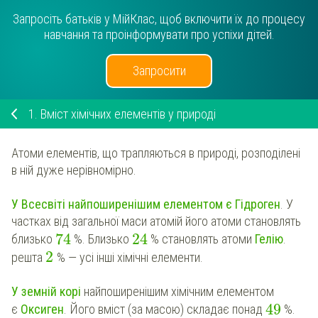
Запросіть батьків у МійКлас, щоб включити їх до процесу
навчання та проінформувати про успіхи дітей.
Запросити
1.
Вміст хімічних елементів у природі
Атоми елементів, що трапляються в природі, розподілені
в ній дуже нерівномірно.
У Всесвіті найпоширенішим елементом є Гідроген
. У
частках від загальної маси атомій його атоми становлять
74
24
близько
%. Близько
% становлять атоми
Гелію
.
2
решта
% — усі інші хімічні елементи.
У земній корі
найпоширенішим хімічним елементом
49
є
Оксиген
. Його вміст (за масою) складає понад
%.