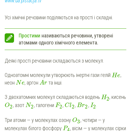
www.ua.pistacja.tv
Усі хімічні речовини поділяються на прості і складні.
Простими
називаються речовини, утворені
атомами одного хімічного елемента.
Деякі прості речовини складаються з молекул.
Одноатомні молекули утворюють інертні гази гелій
,
H
e
неон
, аргон
та інші.
N
e
A
r
З двохатомних молекул складаються водень
, кисень
H
2
, азот
, галогени
,
,
,
.
O
N
F
C
l
B
r
I
2
2
2
2
2
2
Три атоми — у молекулах озону
, чотири — у
O
3
молекулах білого фосфору
, вісім — у молекулах сірки
P
4