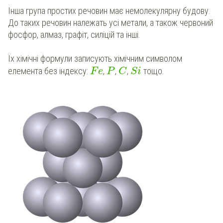
Інша група простих речовин має немолекулярну будову.
До таких речовин належать усі метали, а також червоний
фосфор, алмаз, графіт, силіцій та інші.
Їх хімічні формули записують хімічним символом
елемента без індексу:
,
,
,
тощо.
F
e
P
C
S
i