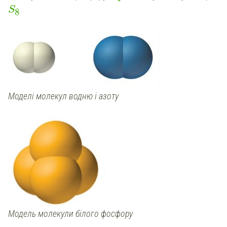
.
S
8
Моделі молекул водню і азоту
Модель молекули білого фосфору