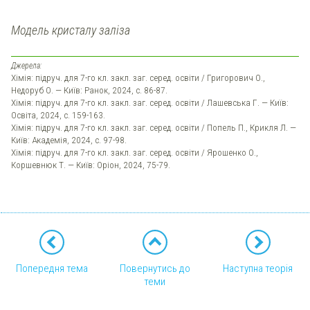
Модель кристалу заліза
Джерела:
Хімія: підруч. для 7-го кл. закл. заг. серед. освіти / Григорович О.,
Недоруб О. — Київ: Ранок, 2024, с. 86-87.
Хімія: підруч. для 7-го кл. закл. заг. серед. освіти / Лашевська Г. — Київ:
Освіта, 2024, с. 159-163.
Хімія: підруч. для 7-го кл. закл. заг. серед. освіти / Попель П., Крикля Л. —
Київ: Академія, 2024, с. 97-98.
Хімія: підруч. для 7-го кл. закл. заг. серед. освіти / Ярошенко О.,
Коршевнюк Т. — Київ: Оріон, 2024, 75-79.
Попередня тема
Повернутись до
Наступна теорія
теми