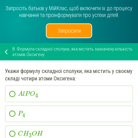
Запросіть батьків у МійКлас, щоб включити їх до процесу
навчання та проінформувати про успіхи дітей.
Запросити
8.
Формула складної сполуки, яка містить зазначену кількість
атомів Оксигену
Укажи
формулу складної сполуки, яка містить у своєму
складі
чотири атоми
Оксигена:
A
l
P
O
4
P
4
C
H
O
H
3