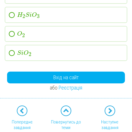
H
S
i
O
2
3
O
2
S
i
O
2
Вхід на сайт
або
Реєстрація
Попереднє
Повернутись до
Наступне
завдання
теми
завдання