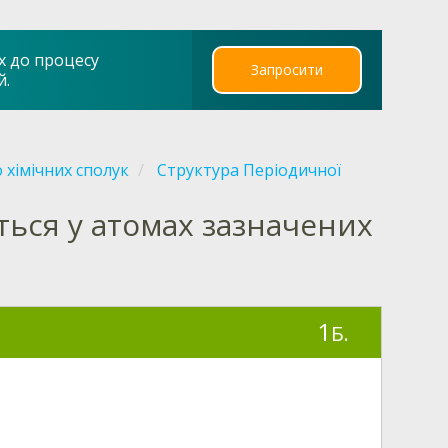
х до процесу
Запросити
й.
о хімічних сполук
Структура Періодичної
яться у атомах зазначених
1
Б.