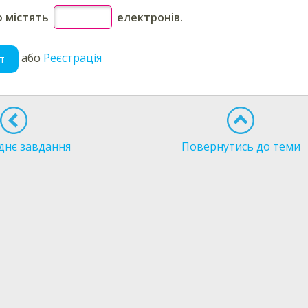
ю
містять
електронів.
або
Реєстрація
т
днє завдання
Повернутись до теми