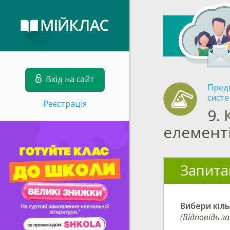
Вхід на сайт
Пред
сист
Реєстрація
9.
елемент
Запита
Вибери
кіль
(Відповідь з