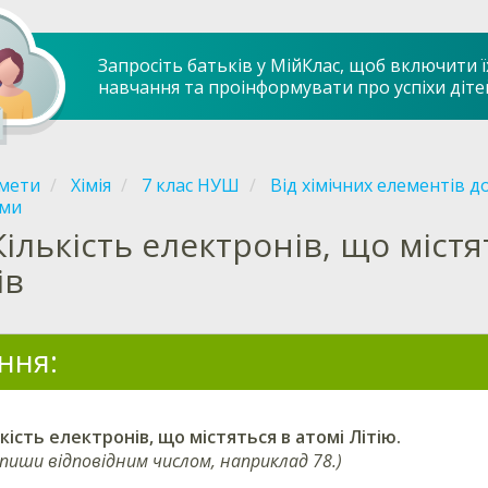
Запросіть батьків у МійКлас, щоб включити ї
навчання та проінформувати про успіхи діте
мети
Хімія
7 клас НУШ
Від хімічних елементів д
еми
Кількість електронів, що міст
ів
ння:
кість електронів, що містяться в атомі
Літію
.
апиши відповідним числом, наприклад 78.)