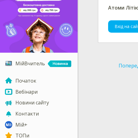
Атоми
Літі
Вхід на сай
МійВчитель
Попере
Початок
Вебінари
Новини сайту
Контакти
Мій+
ТОПи