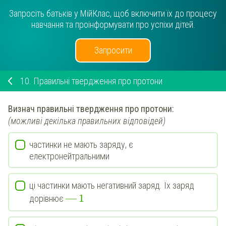
Запросіть батьків у МійКлас, щоб включити їх до процесу
навчання та проінформувати про успіхи дітей.
Запросити
10.
Правильні твердження про протони
Визнач
правильні твердження про
протони
:
(можливі декілька правильних відповідей)
частинки не мають заряду, є
електронейтральними
ці частинки мають негативний заряд. Їх заряд
—
1
дорівнює