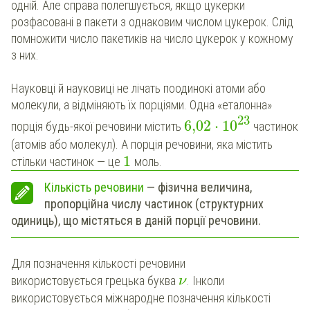
одній. Але справа полегшується, якщо цукерки
розфасовані в пакети з однаковим числом цукерок. Слід
помножити число пакетиків на число цукерок у кожному
з них.
Науковці й науковиці не лічать поодинокі атоми або
молекули, а відміняють їх порціями. Одна «еталонна»
23
6,02
⋅
10
порція будь-якої речовини містить
частинок
(атомів або молекул). А порція речовини, яка містить
1
стільки частинок — це
моль.
Кількість речовини
— фізична величина,
пропорційна числу частинок (структурних
одиниць), що містяться в даній порції речовини.
Для позначення кількості речовини
використовується грецька буква
. Інколи
ν
використовується міжнародне позначення кількості