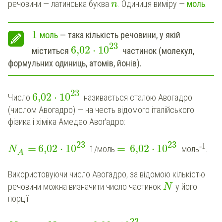
речовини — латинська буква
. Одиниця виміру —
моль
.
n
1
моль
— така кількість речовини, у якій
23
6,02
⋅
10
міститься
частинок (молекул,
формульних одиниць, атомів, йонів).
23
6,02
⋅
10
Число
називається сталою Авогадро
(числом Авогадро) — на честь відомого італійського
фізика і хіміка Амедео Авоґадро:
23
23
-1
=
6,02
⋅
10
=
6,02
⋅
10
1/моль
моль
.
N
A
Використовуючи число Авогадро, за відомою кількістю
речовини можна визначити число частинок
у його
N
порції:
23