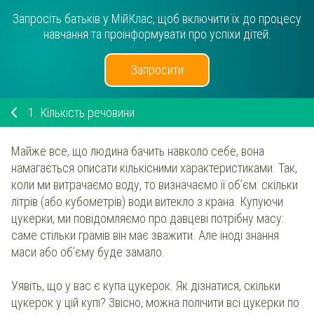
Запросіть батьків у МійКлас, щоб включити їх до процесу
навчання та проінформувати про успіхи дітей.
Запросити
1.
Кількість речовини
Майже все, що людина бачить навколо себе, вона
намагається описати кількісними характеристиками. Так,
коли ми витрачаємо воду, то визначаємо її об’єм: скільки
літрів (або кубометрів) води витекло з крана. Купуючи
цукерки, ми повідомляємо про давцеві потрібну масу:
саме стільки грамів він має зважити. Але іноді знання
маси або об’єму буде замало.
Уявіть, що у вас є купа цукерок. Як дізнатися, скільки
цукерок у цій купі? Звісно, можна полічити всі цукерки по