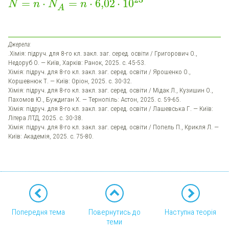
=
⋅
=
⋅
6,02
⋅
10
N
n
N
n
A
Джерела:
.Хімія: підруч. для 8-го кл. закл. заг. серед. освіти / Григорович О.,
Недоруб О. — Київ, Харків: Ранок, 2025. с. 45-53.
Хімія: підруч. для 8-го кл. закл. заг. серед. освіти / Ярошенко О.,
Коршевнюк Т. — Київ: Оріон, 2025. с. 30-32.
Хімія: підруч. для 8-го кл. закл. заг. серед. освіти / Мідак Л., Кузишин О.,
Пахомов Ю., Буждиган Х. — Тернопіль: Астон, 2025. с. 59-65.
Хімія: підруч. для 8-го кл. закл. заг. серед. освіти / Лашевська Г. — Київ:
Літера ЛТД, 2025. с. 30-38.
Хімія: підруч. для 8-го кл. закл. заг. серед. освіти / Попель П., Крикля Л. —
Київ: Академія, 2025. с. 75-80.
Попередня тема
Повернутись до
Наступна теорія
теми