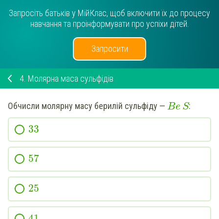
Запросіть батьків у МійКлас, щоб включити їх до процесу
навчання та проінформувати про успіхи дітей.
Запросити
4.
Молярна маса сульфідів
Обчисли
молярну масу
берилій
сульфіду —
:
Be
S
33
57
25
41