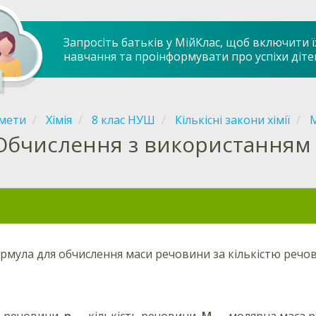
Запросіть батьків у МійКлас, щоб включити ї
навчання та проінформувати про успіхи діте
мети
Хімія
8 клас НУШ
Кількісні закони хімії
Обчислення з використанням 
рмула для обчислення маси речовини за кількістю речо
 речовини,
n
— кількість речовини,
M
— молярна маса р