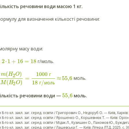
ількість речовини води масою 1 кг.
рмулу для визначення кількості речовини:
олярну масу води:
=
2
⋅
1
+
16
=
18
г/моль.
(
)
1000
г
m
H
O
2
=
≈
55,6
моль.
(
)
18
/
г
моль
M
H
O
2
55,6
кількість речовини води —
моль.
я 8-го кл. закл. заг. серед. освіти / Григорович О., Недоруб О. — Київ, Харків:
ля 8-го кл. закл. заг. серед. освіти / Ярошенко О., Коршевнюк Т. — Київ: Оріон,
ля 8-го кл. закл. заг. серед. освіти / Мідак Л., Кузишин О., Пахомов Ю., Буждиг
я 8-го кл. закл. заг. серед. освіти / Лашевська Г. — Київ: Літера ЛТД, 2025. с. 3