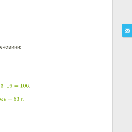
речовини:
3
⋅
16
=
106
.
=
53
.
оль
г