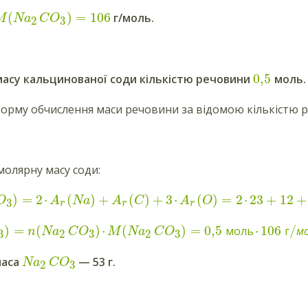
(
)
=
106
г/моль.
M
Na
C
O
3
2
0,5
масу кальцинованої соди кількістю речовини
моль.
рму обчислення маси речовини за відомою кількістю 
олярну масу соди:
)
=
2
⋅
(
)
+
(
)
+
3
⋅
(
)
=
2
⋅
23
+
12
+
O
A
Na
A
C
A
O
3
r
r
r
)
=
(
)
⋅
(
)
=
0,5
⋅
106
/
моль
г
м
n
Na
C
O
M
Na
C
O
3
3
3
2
2
маса
— 53 г.
Na
C
O
3
2