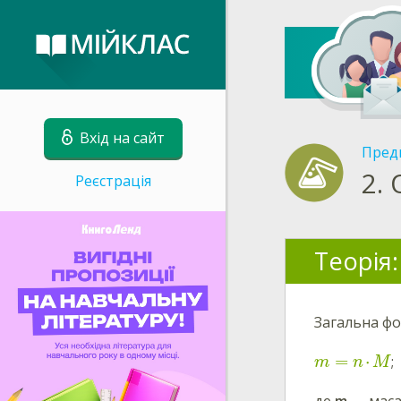
Вхід на сайт
Пред
2.
Реєстрація
Теорія:
Загальна фо
=
⋅
;
m
n
M
де
m
— маса