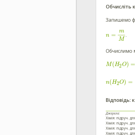
Обчисліть к
Запишемо фо
m
=
.
n
M
Обчислимо м
(
)
M
H
O
2
(
)
=
n
H
O
2
Відповідь: 
Джерела:
Хімія: підруч. дл
Хімія: підруч. д
Хімія: підруч. д
Хімія: підруч. дл