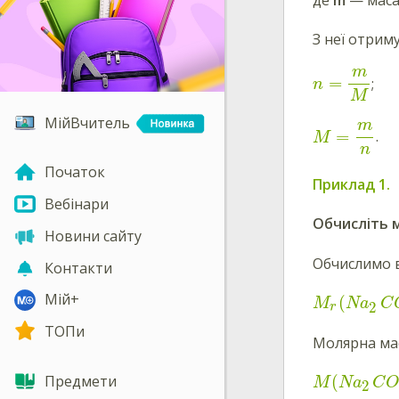
З неї отрим
m
=
;
n
M
МійВчитель
m
=
.
M
n
Початок
Приклад 1.
Вебінари
Обчисліть 
Новини сайту
Обчислимо в
Контакти
Мій+
(
M
Na
C
2
r
ТОПи
Молярна мас
Предмети
(
M
Na
C
2