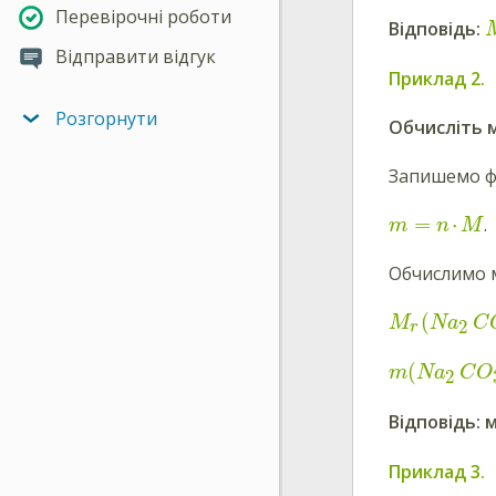
Перевірочні роботи
Відповідь:
Відправити відгук
Приклад 2.
Розгорнути
Обчисліть 
Запишемо фо
=
⋅
.
m
n
M
Обчислимо м
(
M
Na
C
2
r
(
m
Na
C
O
2
Відповідь: 
Приклад 3.