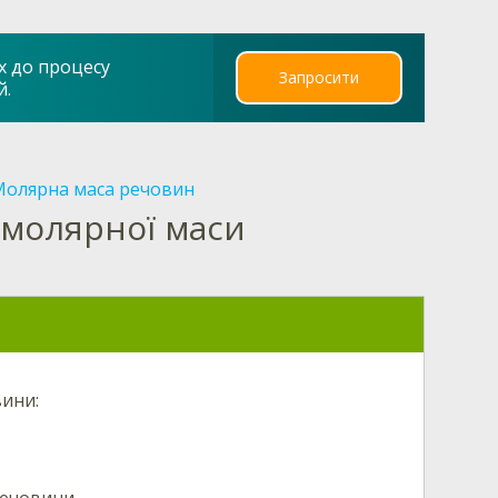
х до процесу
Запросити
й.
Молярна маса речовин
молярної маси
вини:
ечовини.