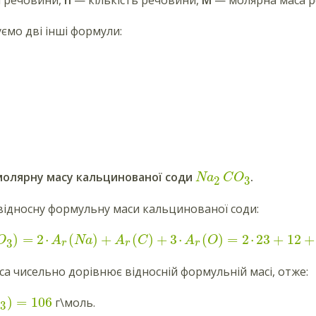
уємо дві інші формули:
молярну масу кальцинованої соди
.
Na
C
O
3
2
ідносну формульну маси кальцинованої соди:
)
=
2
⋅
(
)
+
(
)
+
3
⋅
(
)
=
2
⋅
23
+
12
+
O
A
Na
A
C
A
O
3
r
r
r
а чисельно дорівнює відносній формульній масі, отже:
)
=
106
г\моль.
O
3