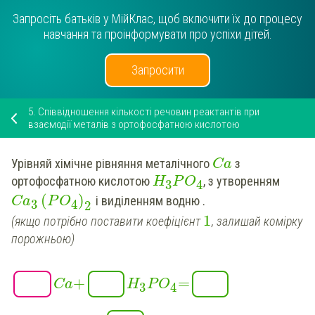
Запросіть батьків у МійКлас, щоб включити їх до процесу
навчання та проінформувати про успіхи дітей.
Запросити
5.
Співвідношення кількості речовин реактантів при
взаємодії металів з ортофосфатною кислотою
Урівняй
хімічне рівняння
металічного
з
Ca
ортофосфатною кислотою
, з утворенням
H
P
O
3
4
(
)
і виділенням водню .
Ca
P
O
3
4
2
1
(якщо потрібно поставити коефіцієнт
, залишай комірку
порожньою)
+
=
Ca
H
P
O
3
4