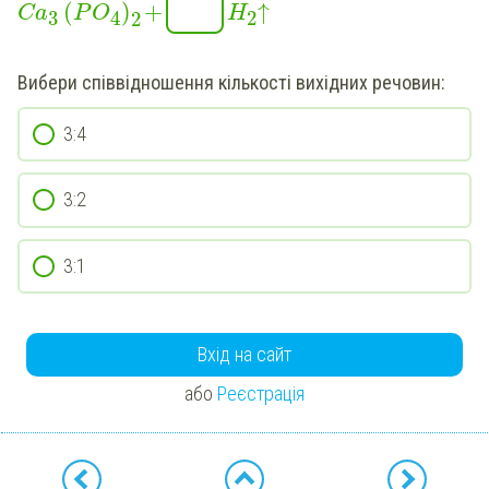
(
)
+
↑
Ca
P
O
H
3
2
4
2
Вибери
співвідношення кількості вихідних речовин:
3:4
3:2
3:1
Вхід на сайт
або
Реєстрація