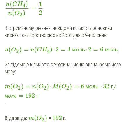
(
)
1
n
C
H
4
=
.
2
(
)
n
O
2
В отриманому рівнянні невідома кількість речовини
кисню, тож перетворюємо його для обчислення:
(
)
=
(
)
⋅
2
=
3
⋅
2
=
6
моль
моль
.
n
O
n
C
H
2
4
За відомою кількістю речовини кисню визначаємо його
масу:
(
)
=
(
)
⋅
(
)
=
6
⋅
32
/
моль
г
m
O
n
O
M
O
2
2
2
=
192
моль
г
.
(
)
192
Відповідь:
=
г.
m
O
2