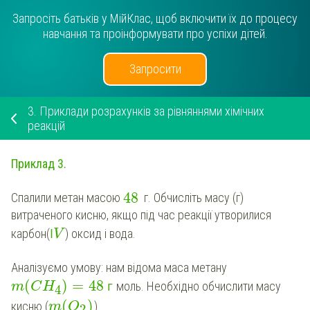
Запросіть батьків у МійКлас, щоб включити їх до процесу
навчання та проінформувати про успіхи дітей.
Запросити
3.
Приклади розрахунків за рівняннями хімічних
реакцій
Приклад 3.
48
Спалили метан масою
г. Обчисліть масу (г)
витраченого кисню, якщо під час реакції утворилися
І
карбон(
) оксид і вода.
V
Аналізуємо умову: нам відома маса метану
(
)
=
48
г
моль. Необхідно обчислити масу
m
C
H
4
(
)
кисню (
).
m
O
2