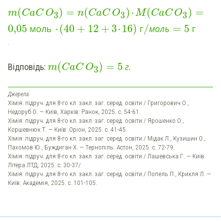
(
)
=
(
)
⋅
(
)
=
m
CaC
O
n
CaC
O
M
CaC
O
3
3
3
0,05
⋅
(
40
+
12
+
3
⋅
16
)
/
=
5
моль
г
моль
г
.
(
)
=
5
г
Відповідь:
.
m
CaC
O
3
Джерела:
Хімія: підруч. для 8-го кл. закл. заг. серед. освіти / Григорович О.,
Недоруб О. — Київ, Харків: Ранок, 2025. с. 54-61.
Хімія: підруч. для 8-го кл. закл. заг. серед. освіти / Ярошенко О.,
Коршевнюк Т. — Київ: Оріон, 2025. с. 41-45.
Хімія: підруч. для 8-го кл. закл. заг. серед. освіти / Мідак Л., Кузишин О.,
Пахомов Ю., Буждиган Х. — Тернопіль: Астон, 2025. с. 72-79.
Хімія: підруч. для 8-го кл. закл. заг. серед. освіти / Лашевська Г. — Київ:
Літера ЛТД, 2025. с. 30-37/
Хімія: підруч. для 8-го кл. закл. заг. серед. освіти / Попель П., Крикля Л. —
Київ: Академія, 2025. с. 101-105.