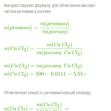
Використовуємо формулу для обчислення масової
частки речовини в розчині:
(
)
речовини
m
(
)
=
речовини
;
w
(
)
розчину
m
(
)
m
Ca
Cl
2
(
)
=
;
w
Ca
Cl
2
(
)
розчину
m
Ca
Cl
2
(
)
=
(
)
⋅
розчину
m
Ca
Cl
m
Ca
Cl
2
2
(
)
=
500
⋅
0,0111
=
5,55
г
г
w
Ca
Cl
2
.
Обчислюємо кількість речовини кальцій хлориду:
(
)
m
Ca
Cl
2
(
)
=
=
n
Ca
Cl
2