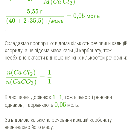
(
)
M
Ca
Cl
2
5,55
г
=
0,05
моль
(
40
+
2
⋅
35,5
)
/
г
моль
.
Складаємо пропорцію: відома кількість речовини кальцій
хлориду, а не відома маса кальцій карбонату, тож
необхідно скласти відношення їхніх кількостей речовини:
(
)
1
n
Ca
Cl
2
=
.
1
(
)
n
CaCO
3
1
1
Відношення дорівнює
:
, тож кількості речовин
0,05
однакові, і дорівнюють
моль.
За відомою кількістю речовини кальцій карбонату
визначаємо його масу: