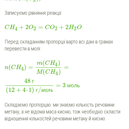
Записуємо рівняння реакції:
+
2
=
+
2
.
C
H
O
C
O
H
O
2
2
2
4
Перед складанням пропорції варто всі дані в грамах
перевести в молі:
(
)
m
C
H
4
(
)
=
=
n
C
H
4
(
)
M
C
H
4
48
г
=
3
моль
(
12
+
4
⋅
1
)
/
г
моль
Складаємо пропорцію: ми знаємо кількість речовини
метану, а не відома маса кисню, тож необхідно скласти
відношення кількостей речовини метану й кисню: