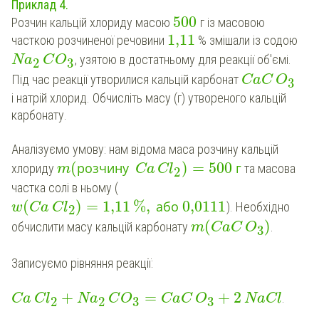
Приклад 4.
500
Розчин кальцій хлориду масою
г із масовою
1,11
часткою розчиненої речовини
% змішали із содою
, узятою в достатньому для реакції об'ємі.
Na
C
O
2
3
Під час реакції утворилися кальцій карбонат
CaC
O
3
і натрій хлорид. Обчисліть масу (г) утвореного кальцій
карбонату.
Аналізуємо умову: нам відома маса розчину кальцій
(
)
=
500
розчину
г
хлориду
та масова
m
Ca
Cl
2
частка солі в ньому (
(
)
=
1,11
%
,
0,0111
або
). Необхідно
w
Ca
Cl
2
(
)
обчислити масу кальцій карбонату
.
m
CaC
O
3
Записуємо рівняння реакції:
+
=
+
2
.
Ca
Cl
Na
C
O
CaC
O
NaCl
2
2
3
3