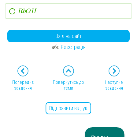
RbOH
Вхід на сайт
або
Реєстрація
Попереднє
Повернутись до
Наступне
завдання
теми
завдання
Відправити відгук