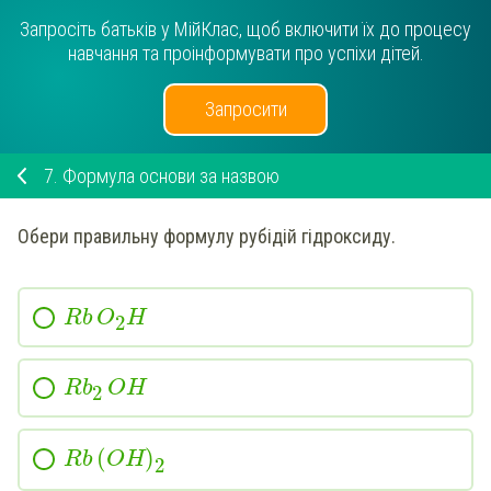
Запросіть батьків у МійКлас, щоб включити їх до процесу
навчання та проінформувати про успіхи дітей.
Запросити
7.
Формула основи за назвою
Обери
правильну формулу
рубідій
гідроксиду.
Rb
O
H
2
Rb
OH
2
(
)
Rb
OH
2