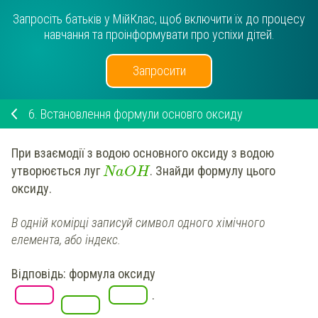
Запросіть батьків у МійКлас, щоб включити їх до процесу
навчання та проінформувати про успіхи дітей.
Запросити
6.
Встановлення формули основго оксиду
При взаємодії з водою основного оксиду з водою
утворюється луг
.
Знайди
формулу
цього
NaOH
оксиду.
В одній комірці записуй символ одного хімічного
елемента, або індекс.
Відповідь: формула оксиду
.