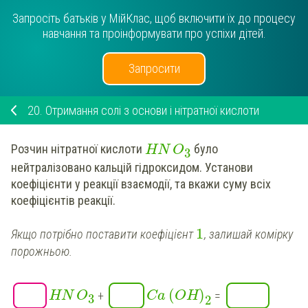
Запросіть батьків у МійКлас, щоб включити їх до процесу
навчання та проінформувати про успіхи дітей.
Запросити
20.
Отримання солі з основи і нітратної кислоти
Розчин
нітратної
кислоти
було
HN
O
3
нейтралізовано
кальцій
гідроксидом.
Установи
коефіцієнти у реакції взаємодії, та вкажи суму всіх
коефіцієнтів реакції.
1
Якщо потрібно поставити коефіцієнт
, залишай комірку
порожньою.
(
)
+
=
HN
O
Ca
OH
3
2