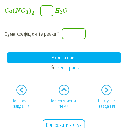
(
)
+
.
Ca
N
O
H
O
3
2
2
Сума коефіцієнтів реакції:
.
Вхід на сайт
або
Реєстрація
Попереднє
Повернутись до
Наступне
завдання
теми
завдання
Відправити відгук