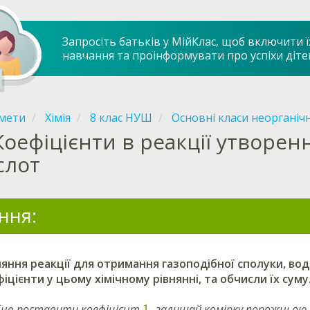
Запросіть батьків у МійКлас, щоб включити ї
навчання та проінформувати про успіхи діте
мети
Хімія
8 клас НУШ
Основні класи неорганіч
Коефіцієнти в реакції утворе
слот
ння:
яння реакції для отримання газоподібної сполуки, вод
іцієнти у
цьому хімічному рівнянні
, та обчисли їх суму
1
бно поставити коефіцієнт
, залишай комірку порожньою
.