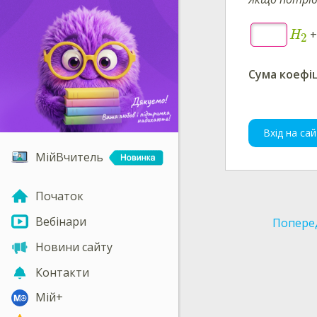
H
2
Сума коефіц
Вхід на сай
МійВчитель
Початок
Вебінари
Попере
Новини сайту
Контакти
Мій+