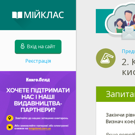
Вхід на сайт
Пред
2.
Реєстрація
ки
Запита
Закінчи
рівн
Визнач
коеф
Якщо потрі