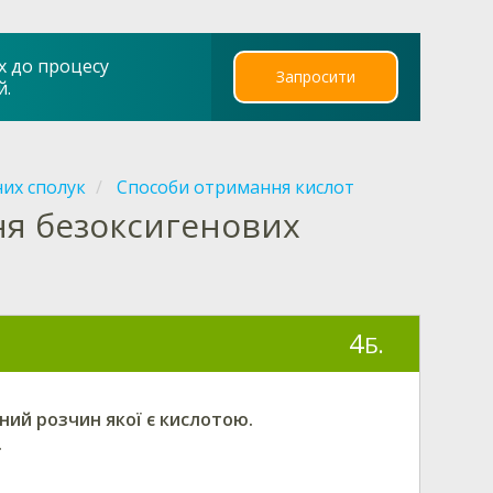
х до процесу
Запросити
й.
них сполук
Способи отримання кислот
ння безоксигенових
4
Б.
ний розчин якої є кислотою.
.