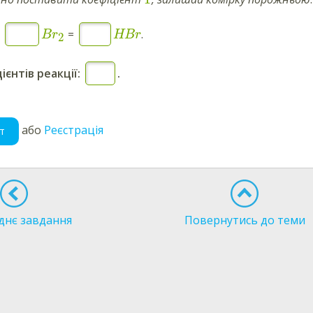
+
=
.
Br
HBr
2
ієнтів реакції:
.
або
Реєстрація
т
днє завдання
Повернутись до теми