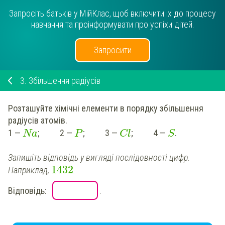
Запросіть батьків у МійКлас, щоб включити їх до процесу
навчання та проінформувати про успіхи дітей.
Запросити
3.
Збільшення радіусів
Розташуйте хімічні елементи в порядку збільшення
радіусів атомів.
1 —
; 2 —
; 3 —
; 4 —
.
Na
P
Cl
S
Запишіть відповідь у вигляді послідовності цифр.
1432
Наприклад
,
.
Відповідь:
.