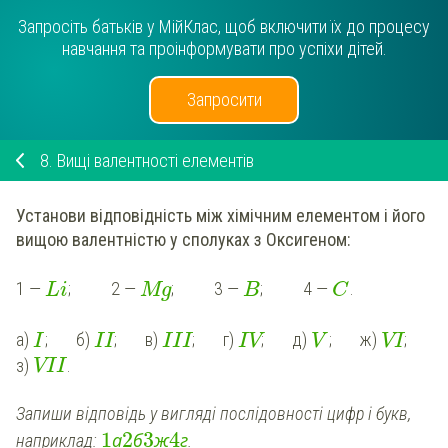
Запросіть батьків у МійКлас, щоб включити їх до процесу
навчання та проінформувати про успіхи дітей.
Запросити
8.
Вищі валентності елементів
Установи відповідність між хімічним елементом і його
вищою валентністю у сполуках з Оксигеном:
1
—
; 2 —
; 3 —
; 4 —
.
Li
Mg
B
C
а)
; б)
; в)
; г)
; д)
; ж)
;
I
II
III
IV
V
VI
з)
.
VII
Запиши відповідь у вигляді послідовності цифр і букв,
1
2
3
4
а
б
ж
г
наприклад:
.