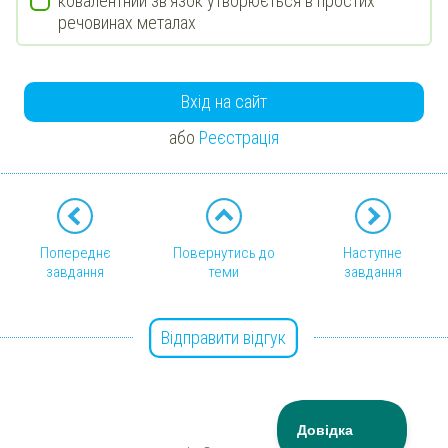
ковалентний зв'язок утворюється в простих
речовинах металах
Вхід на сайт
або
Реєстрація
Попереднє
Повернутись до
Наступне
завдання
теми
завдання
Відправити відгук