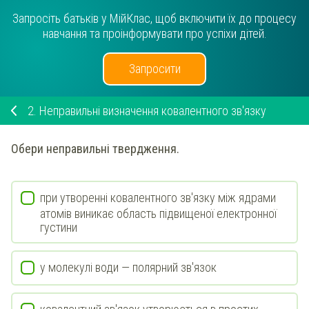
Запросіть батьків у МійКлас, щоб включити їх до процесу
навчання та проінформувати про успіхи дітей.
Запросити
2.
Неправильні визначення ковалентного зв'язку
Обери неправильні твердження.
при утворенні ковалентного зв'язку між ядрами
атомів виникає область підвищеної електронної
густини
у молекулі води — полярний зв'язок