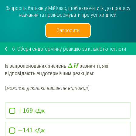
Запросіть батьків у МійКлас, щоб включити їх до процесу
навчання та проінформувати про успіхи дітей.
Запросити
6.
Обери ендотермічну реакцію за кількістю теплоти
Δ
Із запропонованих значень
зазнач
ті, які
H
відповідають ендотермічним реакціям:
(
можливі декілька варіантів відповіді
):
+
169
кДж
−
141
кДж