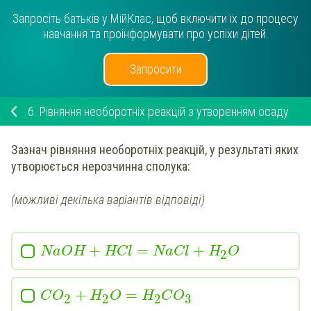
Запросіть батьків у МійКлас, щоб включити їх до процесу
навчання та проінформувати про успіхи дітей.
Запросити
6.
Рівняння необоротніх реакцій з утворенням осаду
Зазнач
рівняння необоротніх реакцій, у результаті яких
утворюється
нерозчинна сполука
:
(можливі декілька варіантів відповіді)
+
=
+
NaOH
HCl
NaCl
H
O
2
+
=
C
O
H
O
H
C
O
2
2
2
3