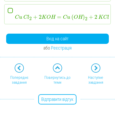
+
2
=
(
)
+
2
Cu
Cl
KOH
Cu
OH
KCl
2
2
Вхід на сайт
або
Реєстрація
Попереднє
Повернутись до
Наступне
завдання
теми
завдання
Відправити відгук