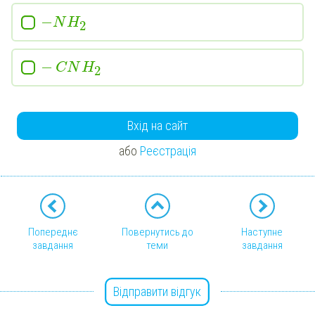
−
N
H
2
−
CN
H
2
Вхід на сайт
або
Реєстрація
Попереднє
Повернутись до
Наступне
завдання
теми
завдання
Відправити відгук