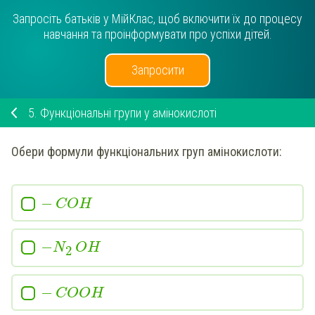
Запросіть батьків у МійКлас, щоб включити їх до процесу
навчання та проінформувати про успіхи дітей.
Запросити
5.
Функціональні групи у амінокислоті
Обери
формули функціональних груп амінокислоти
:
−
COH
−
N
OH
2
−
COOH