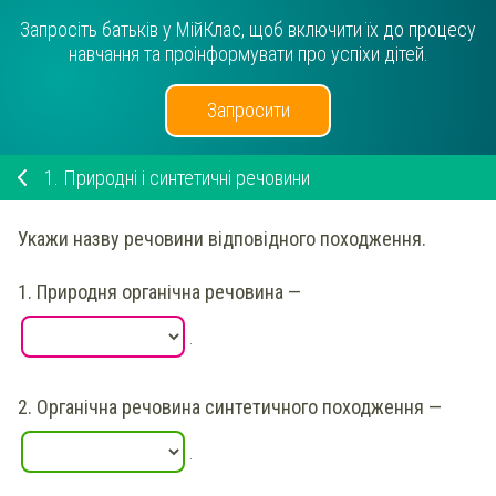
Запросіть батьків у МійКлас, щоб включити їх до процесу
навчання та проінформувати про успіхи дітей.
Запросити
1.
Природні і синтетичні речовини
Укажи
назву речовини відповідного походження.
1.
Природня органічна речовина —
.
2.
Органічна речовина синтетичного походження —
.