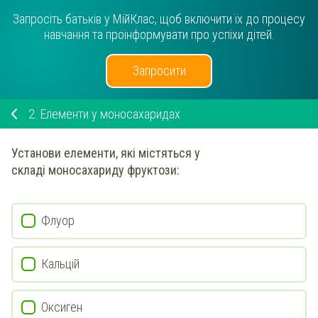
Запросіть батьків у МійКлас, щоб включити їх до процесу
навчання та проінформувати про успіхи дітей.
Запросити
2.
Елементи у моносахаридах
Установи
елементи, які містяться у
складі
моносахариду фруктози
:
Флуор
Кальцій
Оксиген