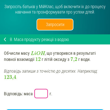
Запросіть батьків у МійКлас, щоб включити їх до процесу
навчання та проінформувати про успіхи дітей.
Запросити
8.
Маса продукту реакції з водою
Обчисли
масу
, що утворився в результаті
LiOH
12
7,2
повної взаємодії
г
літій
оксиду з
г води.
Відповідь запиши з точністю до десятих. Наприклад:
123,4
.
Відповідь: маса
г.