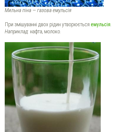
Мильна піна — газова емульсія
При змішуванні двох рідин утворюється
емульсія
.
Наприклад
: нафта, молоко.