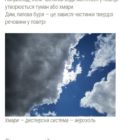
утворюється туман або хмари.
Дим, пилова буря — це завислі частинки твердої
речовини у повітрі.
Хмари — дисперсна система — аерозоль