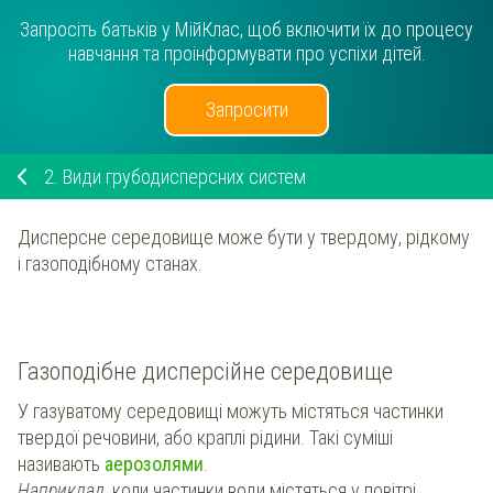
Запросіть батьків у МійКлас, щоб включити їх до процесу
навчання та проінформувати про успіхи дітей.
Запросити
2.
Види грубодисперсних систем
Дисперсне середовище може бути у твердому, рідкому
і газоподібному станах.
Газоподібне дисперсійне середовище
У газуватому середовищі можуть містяться частинки
твердої речовини, або краплі рідини. Такі суміші
називають
аерозолями
.
Наприклад
, коли частинки води містяться у повітрі