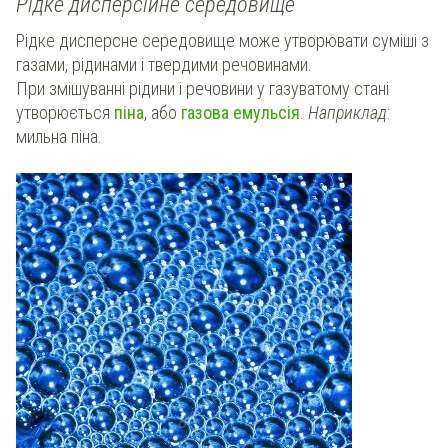
Рідке дисперсійне середовище
Рідке дисперсне середовище може утворювати суміші з
газами, рідинами і твердими речовинами.
При змішуванні рідини і речовини у газуватому стані
утворюється
піна
, або
газова емульсія
.
Наприклад
:
мильна піна.