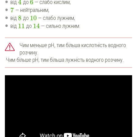
4
6
від
до
— слабо кислим,
7
— нейтральним,
8
10
від
до
— слабо лужним,
11
14
від
до
— сильно лужним.
Чим меньше рН, тим більша кислотність водного
розчину.
Чим більше pH, тим більша лужність водного розчину.