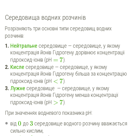
Середовища водних розчинів
Розрізняють три основні типи середовищ водних
розчинів:
Нейтральне
середовище — середовище, у якому
концентрація йонів Гідрогену дорівнює концентрації
=
7
гідроксид-іонів (рН
).
Кисле
середовище — середовище, у якому
концентрація йонів Гідрогену більша за концентрацію
<
7
гідроксид-іонів (рН
).
Лужне
середовище — середовище, у якому
концентрація йонів Гідрогену менша концентрації
>
7
гідроксид-іонів (рН
).
При значеннях водневого показника рН:
0
3
від
до
середовище водного розчину вважається
сильно кислим,