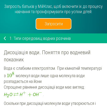
Запросіть батьків у МійКлас, щоб включити їх до процесу
навчання та проінформувати про успіхи дітей.
Запросити
1.
Типи середовищ водних розчинів
Дисоціація води. Поняття про водневий
показник
Вода є слабким електролітом. При кімнатній температурі
8
10
з
молекул води лише одна молекула води
розпадається на йони.
Спрощене рівняння дисоціації води має вигляд:
−
+
⇄
+
Н
О
Н
ОН
.
2
Оскільки при дисоціації молекули води утворюються і