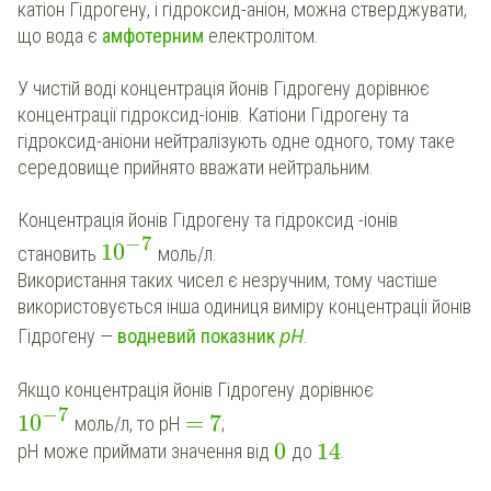
катіон Гідрогену, і гідроксид-аніон, можна стверджувати,
що вода є
амфотерним
електролітом.
У чистій воді концентрація йонів Гідрогену дорівнює
концентрації гідроксид-іонів. Катіони Гідрогену та
гідроксид-аніони нейтралізують одне одного, тому таке
середовище прийнято вважати нейтральним.
Концентрація йонів Гідрогену та гідроксид -іонів
−
7
10
становить
моль/л.
Використання таких чисел є незручним, тому частіше
використовується інша одиниця виміру концентрації йонів
р
Н
Гідрогену —
водневий показник
.
Якщо концентрація йонів Гідрогену дорівнює
−
7
10
=
7
моль/л, то рН
;
0
14
рН може приймати значення від
до
.