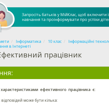
Запросіть батьків у МійКлас, щоб включити ї
навчання та проінформувати про успіхи діте
мети
Інформатика
10 клас
Інформаційні технолог
ння в Інтернеті
Ефективний працівник
ння:
характеристиками ефективного працівника є:
відповідей може бути кілька: