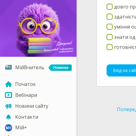
довго пр
здатніст
уміння о
знати од
готовніс
МійВчитель
Вхід на сай
Початок
Вебінари
Новини сайту
Попере
Контакти
Мій+