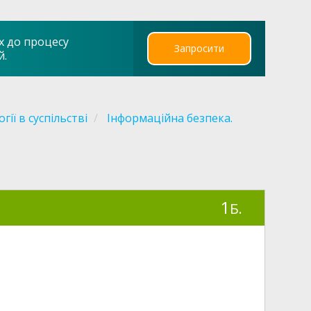
х до процесу
Запросити
й.
ії в суспільстві
Інформаційна безпека.
1
Б.