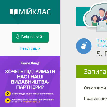
Вхід на сайт
Пред
Навча
Реєстрація
5.
Запита
Основними 
Правильних 