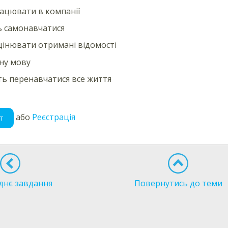
ацювати в компанії
ь самонавчатися
цінювати отримані відомості
ну мову
ть перенавчатися все життя
або
Реєстрація
т
днє завдання
Повернутись до теми