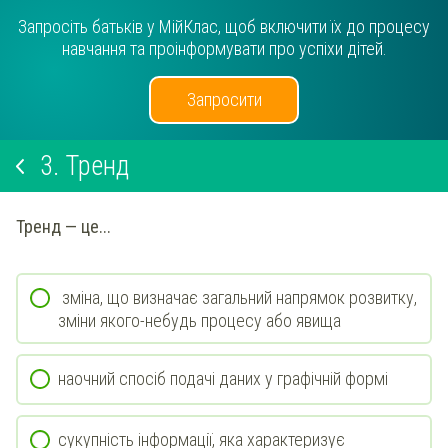
Запросіть батьків у МійКлас, щоб включити їх до процесу
навчання та проінформувати про успіхи дітей.
Запросити
3.
Тренд
Тренд — це...
зміна, що визначає загальний напрямок розвитку,
зміни якого-небудь процесу або явища
наочний спосіб подачі даних у графічній формі
сукупність інформації, яка характеризує