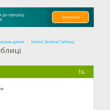
х до процесу
Запросити
й.
базами даних
Ключі. Зв’язки.Таблиці
аблиці
1
Б.
и: