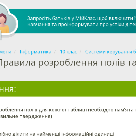
Запросіть батьків у МійКлас, щоб включити ї
навчання та проінформувати про успіхи діте
мети
Інформатика
10 клас
Системи керування 
Правила розроблення полів т
ння:
роблення полів для кожної таблиці необхідно пам’ятат
авильне твердження)
рібно ділити на найменші інформаційні одиниці