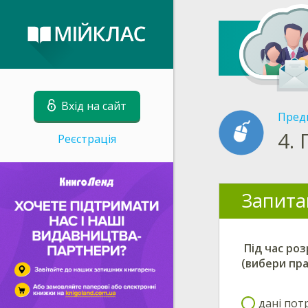
Вхід на сайт
Пред
4.
Реєстрація
Запита
Під час роз
(вибери пр
дані пот