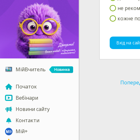
не реком
кожне по
Вхід на сай
МійВчитель
Попере
Початок
Вебінари
Новини сайту
Контакти
Мій+