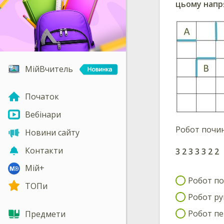
цьому напря
МійВчитель
Початок
Вебінари
Робот почин
Новини сайту
Контакти
3 2 3 3 3 2 2
Мій+
Робот по
ТОПи
Робот ру
Робот пе
Предмети