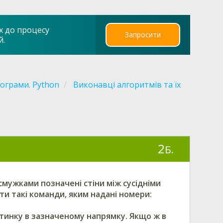
х до процесу
Запросити
й.
ограми. Python
Виконавці алгоритмів та їх
2
Б.
смужками позначені стіни між сусідніми
ти такі команди, яким надані номери:
тинку в зазначеному напрямку. Якщо ж в