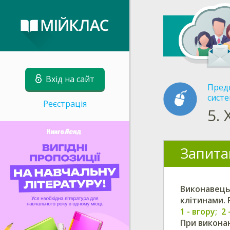
Вхід на сайт
Пред
сист
Реєстрація
5.
Запита
Виконавець 
клітинами. 
1 - вгору; 2
При виконан