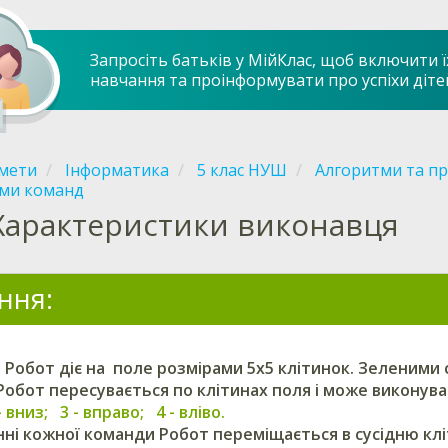
Запросіть батьків у МійКлас, щоб включити ї
навчання та проінформувати про успіхи діте
мети
Інформатика
5 клас НУШ
Алгоритми та пр
еми команд
Характеристики виконавця
ння:
Робот діє на поле розмірами 5х5 клітинок. Зеленими 
Робот пересувається по клітинах поля і може виконува
 - вниз; 3 - вправо; 4 - вліво.
ні кожної команди Робот переміщається в сусідню клі