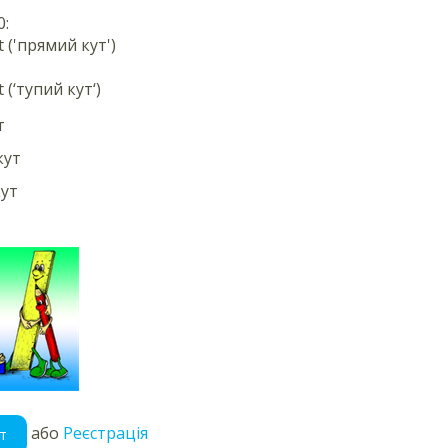
:
рямий кут')
упий кут‘)
т
кут
ут
або
Реєстрація
т