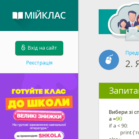
Вхід на сайт
Пред
2.
Реєстрація
Запита
Вибери зі с
90
a =
if a < 90:
print ('го