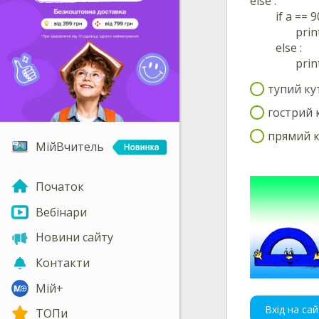
else :
if a == 90
print ('п
else :
print (‘т
тупий ку
гострий 
прямий к
МійВчитель
Початок
Вебінари
Новини сайту
Контакти
Мій+
Вхід на сай
ТОПи