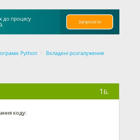
х до процесу
Запросити
й.
ограми. Python
Вкладені розгалуження
1
Б.
ання коду: