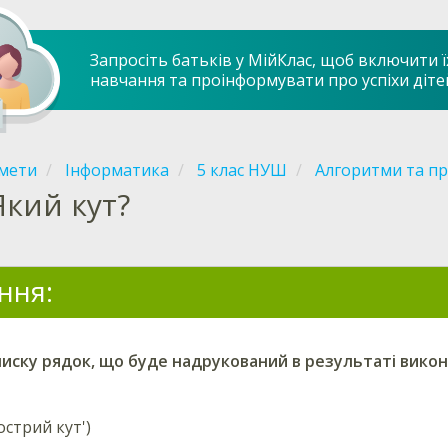
Запросіть батьків у МійКлас, щоб включити ї
навчання та проінформувати про успіхи діте
мети
Інформатика
5 клас НУШ
Алгоритми та пр
Який кут?
ння:
писку рядок, що буде надрукований в результаті викон
стрий кут')