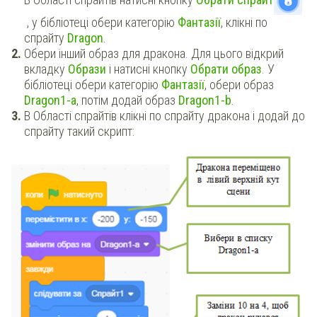
В Області спрайтів натисні кнопку
Обрати спрайт
, у бібліотеці обери категорію
Фантазії
, клікні по
спрайту
Dragon
.
Обери інший образ для дракона. Для цього відкрий
вкладку
Образи
і натисні кнопку
Обрати образ
. У
бібліотеці обери категорію
Фантазії
, обери образ
Dragon1-а
, потім додай образ
Dragon1-b
.
В Області спрайтів клікні по спрайту дракона і додай до
спрайту такий скрипт: