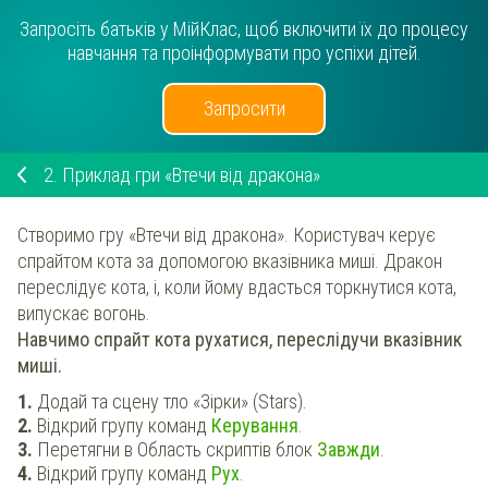
Запросіть батьків у МійКлас, щоб включити їх до процесу
навчання та проінформувати про успіхи дітей.
Запросити
2.
Приклад гри «Втечи від дракона»
Створимо гру «Втечи від дракона». Користувач керує
спрайтом кота за допомогою вказівника миші. Дракон
переслідує кота, і, коли йому вдасться торкнутися кота,
випускає вогонь.
Навчимо спрайт кота рухатися, переслідучи вказівник
миші.
Додай та сцену тло «Зірки» (Stars).
Відкрий групу команд
Керування
.
Перетягни в Область скриптів блок
Завжди
.
Відкрий групу команд
Рух
.