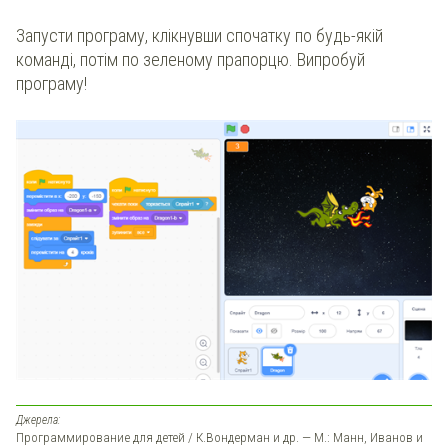
Запусти програму, клікнувши спочатку по будь-якій
команді, потім по зеленому прапорцю. Випробуй
програму!
Джерела:
Программирование для детей / К.Вондерман и др. — М.: Манн, Иванов и