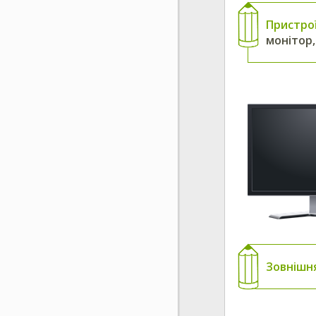
Пристро
монітор,
Зовнішн