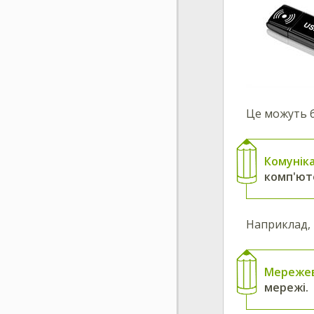
Це можуть б
Комуніка
комп'ют
Наприклад, 
Мережев
мережі.