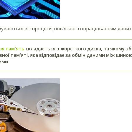
буваються всі процеси, пов'язані з опрацюванням даних
ня пам'ять
складається з жорсткого диска, на якому зб
ної пам'яті, яка відповідає за обмін даними між ши
ими.