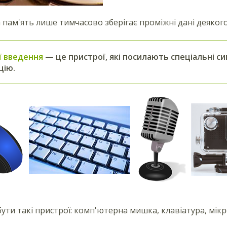
пам'ять лише тимчасово зберігає проміжні дані деякого
ї введення
— це пристрої, які посилають спеціальні с
цію
.
ути такі пристрої: комп'ютерна мишка, клавіатура, мік