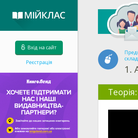
Вхід на сайт
Пред
склад
Реєстрація
1.
Теорія: