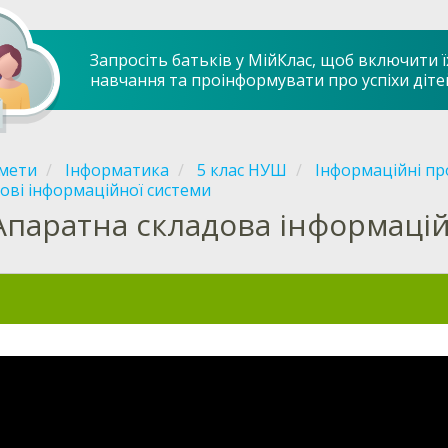
Запросіть батьків у МійКлас, щоб включити ї
навчання та проінформувати про успіхи діте
мети
Інформатика
5 клас НУШ
Інформаційні пр
ові інформаційної системи
Апаратна складова інформаці