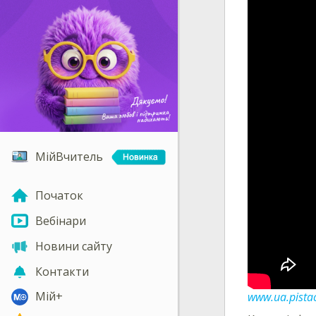
МійВчитель
Початок
Вебінари
Новини сайту
Контакти
Мій+
www.ua.pistac