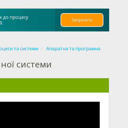
х до процесу
Запросити
й.
оцеси та системи
Апаратна та програмна
йної системи