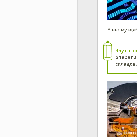
У ньому від
Внутріш
оператив
складов