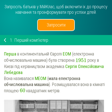
Запросіть батьків у МійКлас, щоб включити їх до процесу
навчання та проінформувати про успіхи дітей.
Запросити
1.
Перший комп'ютер
Перша
в континентальній Європі
ЕОМ
(електронна
1951
обчислювальна машина) була створена
року в
Києві під керівництвом академіка
Сергія Олексійовича
Лебедєва
.
Вона називалася
МEОМ
(
мала електронна
обчислювальна машина
)
. Розміщувалася вона в кімнаті
60
площею
квадратних метрів.