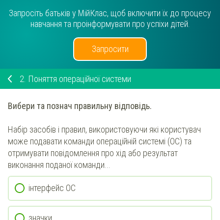
Запросіть батьків у МійКлас, щоб включити їх до процесу
навчання та проінформувати про успіхи дітей.
Запросити
2.
Поняття операційної системи
Вибери та познач
правильну відповідь.
Набір засобів і правил, використовуючи які користувач
може подавати команди операційній системі (ОС) та
отримувати повідомлення про хід або результат
виконання поданої команди...
інтерфейс ОС
значки